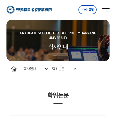
한양대학교
사이트맵
사이트맵 닫기
공공정책대학원
열기
HY-in 포털
GRADUATE SCHOOL OF PUBLIC POLICY HANYANG
UNIVERSITY
학사안내
홈
학사안내
학위논문
학적변동(휴·복학/재입학/제적외)
자격시험(종합/학위취득)
학위논문