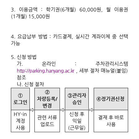
3.
이용금액 : 학기권(6개월) 60,000원, 월 이용권
(1개월) 15,000원
4.
요급납부 방법 : 카드결제, 실시간 계좌이체 중 선택
가능
5.
신청 방법
가.
http://parking.hanyang.ac.kr
, 세부 절차 매뉴얼(붙임)
참
조
나.
신청 절차
②
①
③관리자
차량등록/
④정기권신청
로그인
승인
변경
⇨
⇨
⇨
HY-in
신청 후
관련 서류
결재 후 바로
계정
익일
업로드
사용
사용
(근무일)