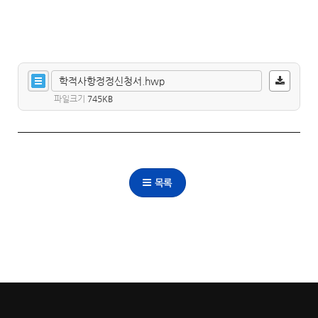
학적사항정정신청서.hwp
파일크기
745KB
목록