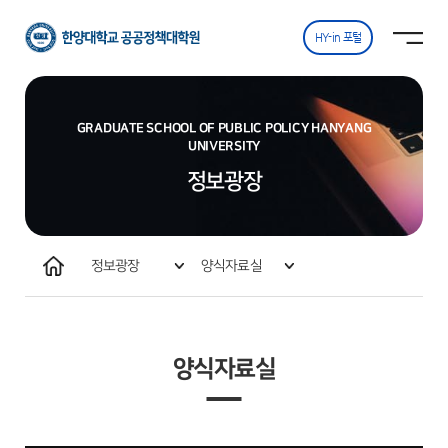
한양대학교
사이트맵
사이트맵 닫기
공공정책대학원
열기
HY-in 포털
GRADUATE SCHOOL OF PUBLIC POLICY HANYANG
UNIVERSITY
정보광장
홈
정보광장
양식자료실
원우회 및 동문회 활동
양식자료실