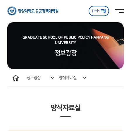
한양대학교
사이트맵
사이트맵 닫기
공공정책대학원
열기
HY-in 포털
GRADUATE SCHOOL OF PUBLIC POLICY HANYANG
UNIVERSITY
정보광장
홈
정보광장
양식자료실
원우회 및 동문회 활동
양식자료실